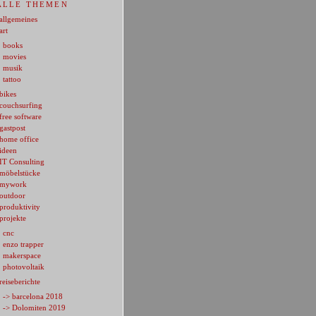
ALLE THEMEN
allgemeines
art
books
movies
musik
tattoo
bikes
couchsurfing
free software
gastpost
home office
ideen
IT Consulting
möbelstücke
mywork
outdoor
produktivity
projekte
cnc
enzo trapper
makerspace
photovoltaik
reiseberichte
-> barcelona 2018
-> Dolomiten 2019