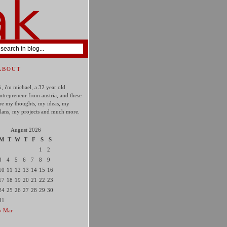
ABOUT
i, i'm michael, a 32 year old
ntrepreneur from austria, and these
re my thoughts, my ideas, my
lans, my projects and much more.
August 2026
M
T
W
T
F
S
S
1
2
3
4
5
6
7
8
9
10
11
12
13
14
15
16
17
18
19
20
21
22
23
24
25
26
27
28
29
30
31
« Mar