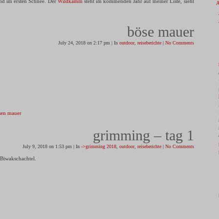
nd im ersten Schnee. Der
Wildkamm
steht im kommenden Jahr auf meiner Liste, sieht
böse mauer
July 24, 2018 on 2:17 pm | In
outdoor
,
reiseberichte
|
No Comments
grimming – tag 1
July 9, 2018 on 1:53 pm | In
->grimming 2018
,
outdoor
,
reiseberichte
|
No Comments
 Biwakschachtel.