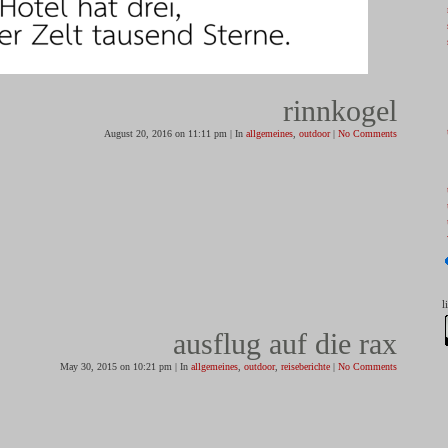
rinnkogel
August 20, 2016 on 11:11 pm | In
allgemeines
,
outdoor
|
No Comments
l
ausflug auf die rax
May 30, 2015 on 10:21 pm | In
allgemeines
,
outdoor
,
reiseberichte
|
No Comments