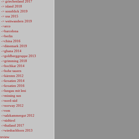
-> griechenland 2017
-> island 2018
-> sonnblick 2019
-> usa 2015
-> weitwandern 2019
->arco
->barcelona
->berlin
->china 2016
->dänemark 2019
->ghana 2014
->goldberggruppe 2013
->grimming 2018
->hochkar 2014
->hohe tauern
->kärnten 2012
->kroatien 2014
->kroatien 2016
->lungau mit leni
->missing sun
->nord-süd
->norway 2012
->rom
->salzkammergut 2012
->südtirol
->thailand 2017
->wiesbachhorn 2013
review