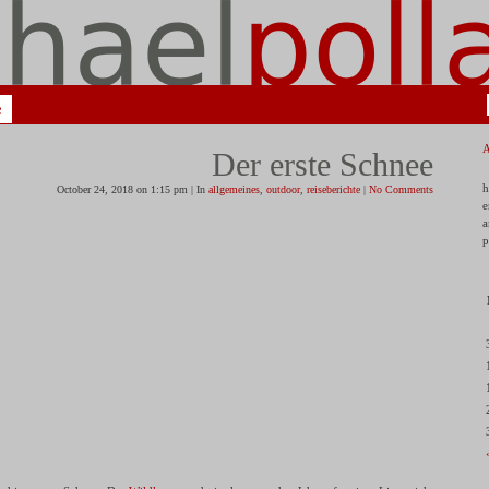
e
Der erste Schnee
h
October 24, 2018 on 1:15 pm | In
allgemeines
,
outdoor
,
reiseberichte
|
No Comments
e
a
p