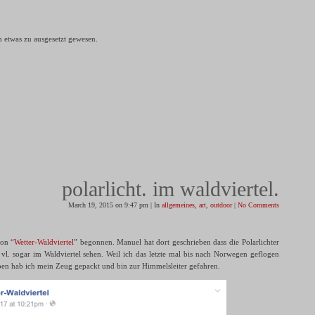
h etwas zu ausgesetzt gewesen.
polarlicht. im waldviertel.
March 19, 2015 on 9:47 pm | In
allgemeines
,
art
,
outdoor
|
No Comments
von “
Wetter-Waldviertel
” begonnen. Manuel hat dort geschrieben dass die Polarlichter
 vl. sogar im Waldviertel sehen. Weil ich das letzte mal bis nach Norwegen geflogen
eben hab ich mein Zeug gepackt und bin zur Himmelsleiter gefahren.