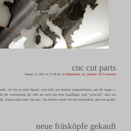
cnc cut parts
January 15, 2012 on 11:58 am | In
allgemeines
,
cnc
,
projekte
|
No Comments
uteil. ich bin so stolz darauf. zwei teile aus laminat ausgeschnitten, um die lange x-
hl die verbindung der teile als auch mit dem kugellager sind “press-fit”, also nur
eiß, schaut nicht nach viel aus, “ein kleiner schritt für die menschheit, aber ein großer
neue fräsköpfe gekauft