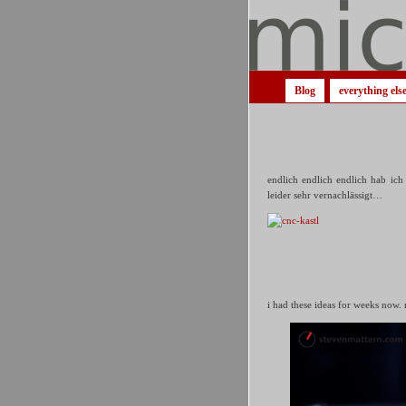
Blog
everything els
endlich endlich endlich hab ich 
leider sehr vernachlässigt…
i had these ideas for weeks now. 