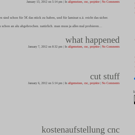
January 13, 2012 on 5:14 pm | In
allgemeines
,
cnc
,
projekte
|
No Comments
en sind schon für 5€ das stück zu haben, und für laminat u.ä. reicht das sicher.
h schon an alu abgebrochen. natürlich. man muss ja alles mal probieren…
what happened
January 7, 2012 on 8:32 pm | In
allgemeines
,
cnc
,
projekte
|
No Comments
cut stuff
January 6, 2012 on 5:14 pm | In
allgemeines
,
cnc
,
projekte
|
No Comments
l
kostenaufstellung cnc