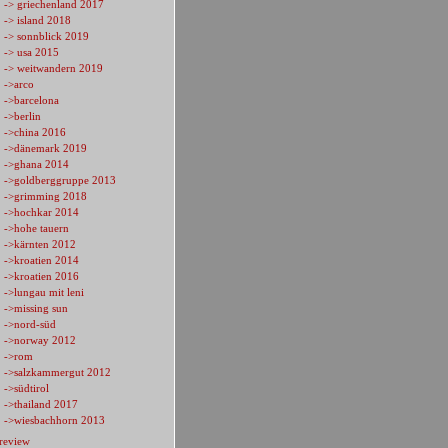
-> griechenland 2017
-> island 2018
-> sonnblick 2019
-> usa 2015
-> weitwandern 2019
->arco
->barcelona
->berlin
->china 2016
->dänemark 2019
->ghana 2014
->goldberggruppe 2013
->grimming 2018
->hochkar 2014
->hohe tauern
->kärnten 2012
->kroatien 2014
->kroatien 2016
->lungau mit leni
->missing sun
->nord-süd
->norway 2012
->rom
->salzkammergut 2012
->südtirol
->thailand 2017
->wiesbachhorn 2013
review