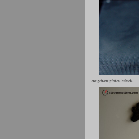
cnc gefräste pfeifen. hübsch.