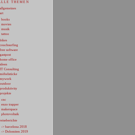
ALLE THEMEN
allgemeines
art
books
movies
musik
tattoo
bikes
couchsurfing
free software
gastpost
home office
ideen
IT Consulting
möbelstücke
mywork
outdoor
produktivity
projekte
cnc
enzo trapper
makerspace
photovoltaik
reiseberichte
-> barcelona 2018
-> Dolomiten 2019