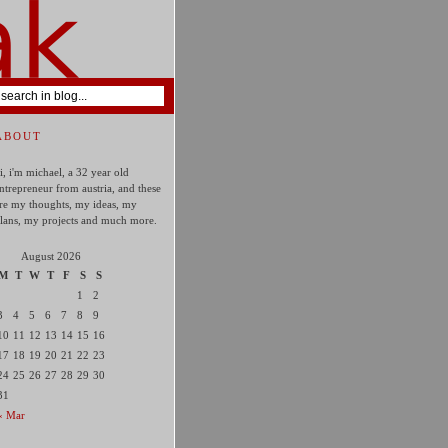
ABOUT
i, i'm michael, a 32 year old
ntrepreneur from austria, and these
re my thoughts, my ideas, my
lans, my projects and much more.
August 2026
M
T
W
T
F
S
S
1
2
3
4
5
6
7
8
9
10
11
12
13
14
15
16
17
18
19
20
21
22
23
24
25
26
27
28
29
30
31
« Mar