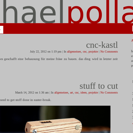
e
cnc-kastl
h
July 22, 2012 on 1:19 pm | In
allgemeines
,
cnc
,
projekte
|
No Comments
e
es geschafft eine behausung für meine fräse zu bauen. das ding wird in letzter zeit
a
p
stuff to cut
March 14, 2012 on 1:36 am | In
allgemeines
,
art
,
cnc
,
ideen
,
projekte
|
No Comments
need to get stoff done in easter-break.