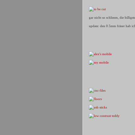
gar nicht so schlimm, die billigst
update: den 0.5mm fräser hab ic