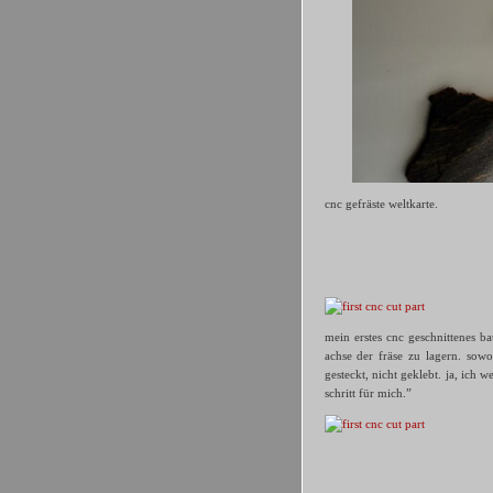
cnc gefräste weltkarte.
mein erstes cnc geschnittenes ba
achse der fräse zu lagern. sowo
gesteckt, nicht geklebt. ja, ich w
schritt für mich.”