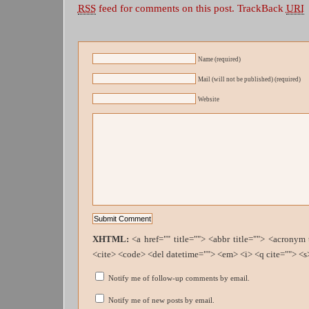
RSS
feed for comments on this post.
TrackBack
URI
Name (required)
Mail (will not be published) (required)
Website
XHTML:
<a href="" title=""> <abbr title=""> <acronym
<cite> <code> <del datetime=""> <em> <i> <q cite=""> <s
Notify me of follow-up comments by email.
Notify me of new posts by email.