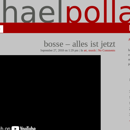
e
bosse – alles ist jetzt
h
September 27, 2018 on 1:29 pm | In
art
,
musik
|
No Comments
e
a
p