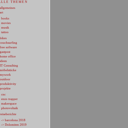
ALLE THEMEN
allgemeines
art
books
movies
musik
tattoo
bikes
couchsurfing
free software
gastpost
home office
ideen
IT Consulting
möbelstücke
mywork
outdoor
produktivity
projekte
cnc
enzo trapper
makerspace
photovoltaik
reiseberichte
-> barcelona 2018
-> Dolomiten 2019