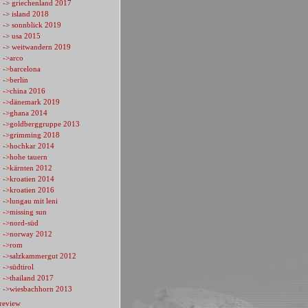
-> griechenland 2017
-> island 2018
-> sonnblick 2019
-> usa 2015
-> weitwandern 2019
->arco
->barcelona
->berlin
->china 2016
->dänemark 2019
->ghana 2014
->goldberggruppe 2013
->grimming 2018
->hochkar 2014
->hohe tauern
->kärnten 2012
->kroatien 2014
->kroatien 2016
->lungau mit leni
->missing sun
->nord-süd
->norway 2012
->rom
->salzkammergut 2012
->südtirol
->thailand 2017
->wiesbachhorn 2013
review