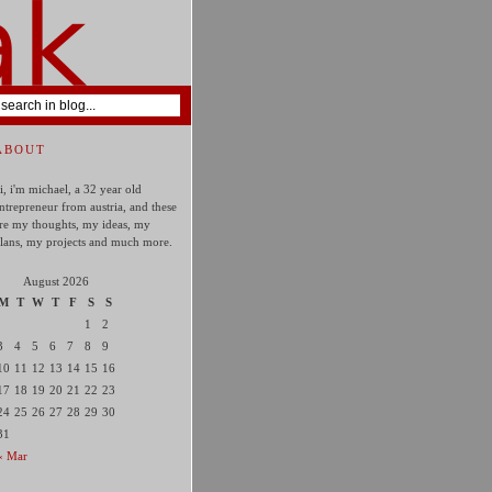
ABOUT
i, i'm michael, a 32 year old
ntrepreneur from austria, and these
re my thoughts, my ideas, my
lans, my projects and much more.
August 2026
M
T
W
T
F
S
S
1
2
3
4
5
6
7
8
9
10
11
12
13
14
15
16
17
18
19
20
21
22
23
24
25
26
27
28
29
30
31
« Mar