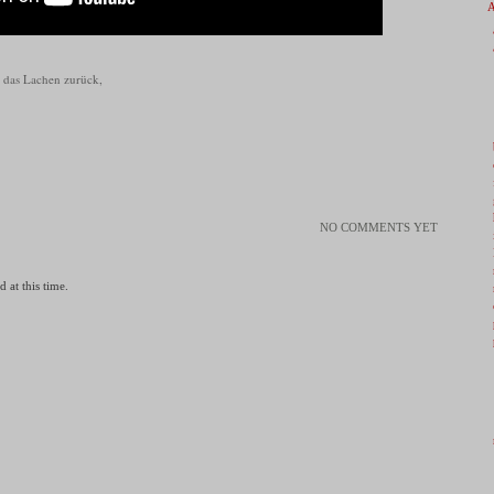
 das Lachen zurück,
NO COMMENTS YET
 at this time.