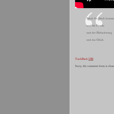
Stück für Stück kommt
und die Freude
und der Hüftschwung
und das Glück.
TrackBack
URI
Sorry, the comment form is closed