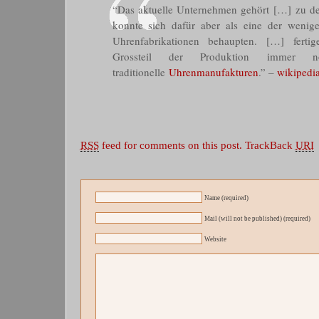
“Das aktuelle Unternehmen gehört […] zu den
konnte sich dafür aber als eine der wenig
Uhrenfabrikationen behaupten. […] fert
Grossteil der Produktion imme
traditionelle
Uhrenmanufakturen
.” –
wikipedi
RSS
feed for comments on this post.
TrackBack
URI
Name (required)
Mail (will not be published) (required)
Website