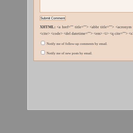
XHTML:
<a href="" title=""> <abbr title=""> <acronym
<cite> <code> <del datetime=""> <em> <i> <q cite=""> <s
Notify me of follow-up comments by email.
Notify me of new posts by email.