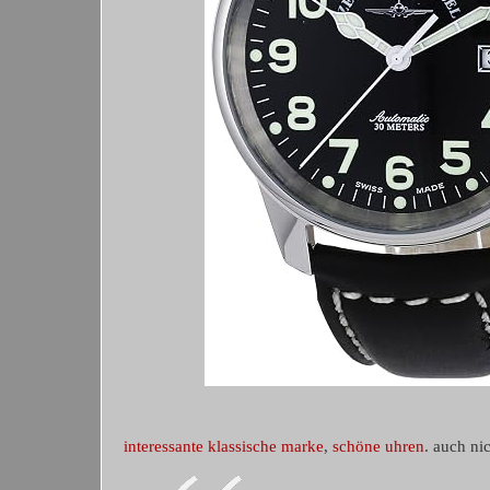
interessante klassische marke
,
schöne uhren
. auch nic