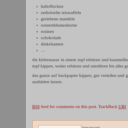
haferflocken
zerbröselte reiswaffeln
geriebene mandeln
sonnenblumenkerne
rosinen
schokolade
dinkelsamen
…
die klebemasse in einem topf erhitzen und karamelli
topf kippen, weiter erhitzen und umrühren bis alles gut
das ganze auf backpapier kippen, gut verteilen und g
aushärten lassen.
RSS
feed for comments on this post.
TrackBack
URI
Name (required)