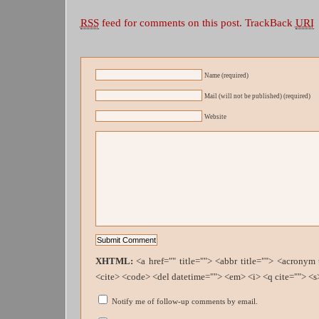
RSS
feed for comments on this post.
TrackBack
URI
Name (required)
Mail (will not be published) (required)
Website
XHTML:
<a href="" title=""> <abbr title=""> <acronym
<cite> <code> <del datetime=""> <em> <i> <q cite=""> <s
Notify me of follow-up comments by email.