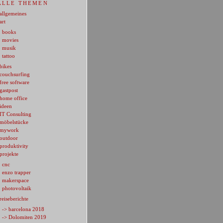
ALLE THEMEN
allgemeines
art
books
movies
musik
tattoo
bikes
couchsurfing
free software
gastpost
home office
ideen
IT Consulting
möbelstücke
mywork
outdoor
produktivity
projekte
cnc
enzo trapper
makerspace
photovoltaik
reiseberichte
-> barcelona 2018
-> Dolomiten 2019