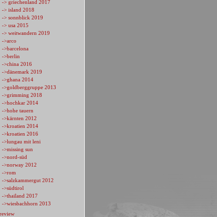
-> griechenland 2017
-> island 2018
-> sonnblick 2019
-> usa 2015
-> weitwandern 2019
->arco
->barcelona
->berlin
->china 2016
->dänemark 2019
->ghana 2014
->goldberggruppe 2013
->grimming 2018
->hochkar 2014
->hohe tauern
->kärnten 2012
->kroatien 2014
->kroatien 2016
->lungau mit leni
->missing sun
->nord-süd
->norway 2012
->rom
->salzkammergut 2012
->südtirol
->thailand 2017
->wiesbachhorn 2013
review