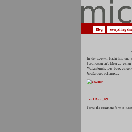
Blog
everything els
S
In der zweiten Nacht hat uns e
beschlossen an’s Meer zu gehen
Wolkenbruch. Das Foto, aufgen
Großartiges Schauspiel.
TrackBack
URI
Sorry, the comment form is closed