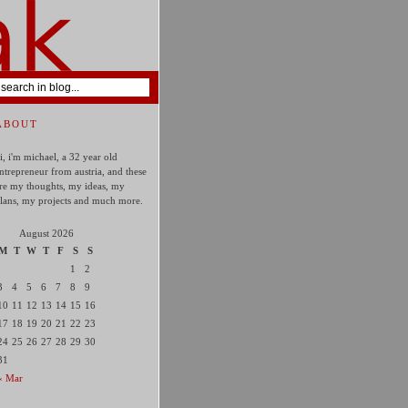
ABOUT
i, i'm michael, a 32 year old
ntrepreneur from austria, and these
re my thoughts, my ideas, my
lans, my projects and much more.
August 2026
M
T
W
T
F
S
S
1
2
3
4
5
6
7
8
9
10
11
12
13
14
15
16
17
18
19
20
21
22
23
24
25
26
27
28
29
30
31
« Mar