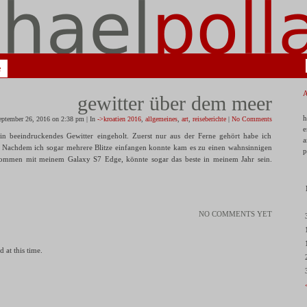
e
gewitter über dem meer
h
eptember 26, 2016 on 2:38 pm | In
->kroatien 2016
,
allgemeines
,
art
,
reiseberichte
|
No Comments
e
in beeindruckendes Gewitter eingeholt. Zuerst nur aus der Ferne gehört habe ich
a
. Nachdem ich sogar mehrere Blitze einfangen konnte kam es zu einen wahnsinnigen
p
ommen mit meinem Galaxy S7 Edge, könnte sogar das beste in meinem Jahr sein.
NO COMMENTS YET
 at this time.