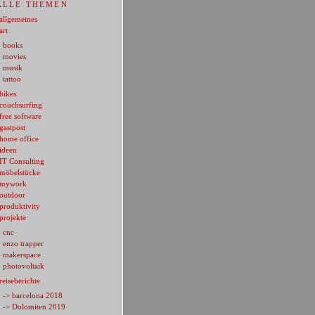
ALLE THEMEN
allgemeines
art
books
movies
musik
tattoo
bikes
couchsurfing
free software
gastpost
home office
ideen
IT Consulting
möbelstücke
mywork
outdoor
produktivity
projekte
cnc
enzo trapper
makerspace
photovoltaik
reiseberichte
-> barcelona 2018
-> Dolomiten 2019