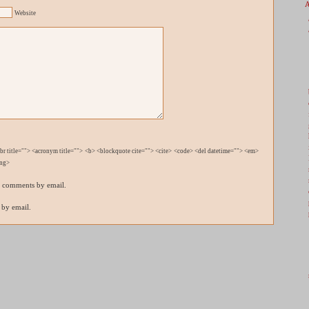
Website
bbr title=""> <acronym title=""> <b> <blockquote cite=""> <cite> <code> <del datetime=""> <em>
ong>
p comments by email.
 by email.