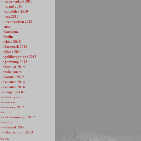
-> griechenland 2017
-> island 2018
-> sonnblick 2019
-> usa 2015
-> weitwandern 2019
->arco
->barcelona
->berlin
->china 2016
->dänemark 2019
->ghana 2014
->goldberggruppe 2013
->grimming 2018
->hochkar 2014
->hohe tauern
->kärnten 2012
->kroatien 2014
->kroatien 2016
->lungau mit leni
->missing sun
->nord-süd
->norway 2012
->rom
->salzkammergut 2012
->südtirol
->thailand 2017
->wiesbachhorn 2013
review