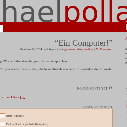
e
“Ein Computer!”
h
December 25, 2014 on 6:44 pm | In
allgemeines
,
ideen
,
studium
|
No Comments
e
a
age/Wochen/Monaten abtippen. Sicher. Versprochen.
p
998 geschrieben habe – der jetzt beim Abschluss meines Informatikstudiums wieder
»
NO COMMENTS YET
ost.
TrackBack
URI
LEAVE A COMMENT
Name (required)
Mail (will not be published) (required)