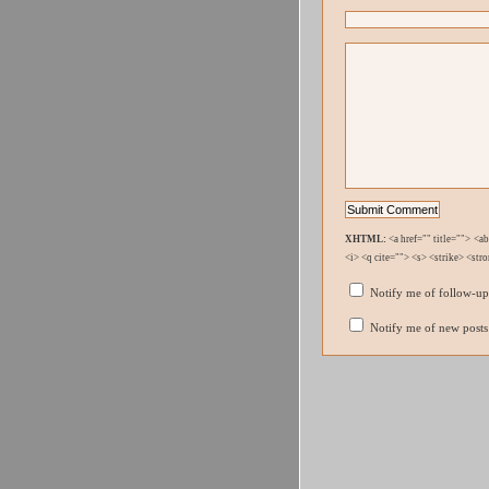
XHTML:
<a href="" title=""> <a
<i> <q cite=""> <s> <strike> <str
Notify me of follow-u
Notify me of new posts