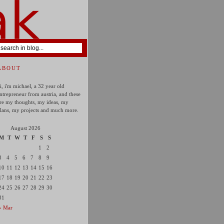
ABOUT
i, i'm michael, a 32 year old
ntrepreneur from austria, and these
re my thoughts, my ideas, my
lans, my projects and much more.
August 2026
M
T
W
T
F
S
S
1
2
3
4
5
6
7
8
9
10
11
12
13
14
15
16
17
18
19
20
21
22
23
24
25
26
27
28
29
30
31
« Mar