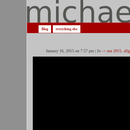
Blog
everything else
January 16, 2015 on 7:57 pm | In
-> usa 2015
,
all